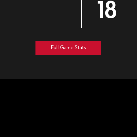
18
Full Game Stats