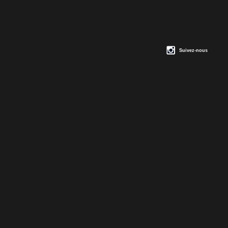
Suivez-nous
JOHN MCKEON
CEO